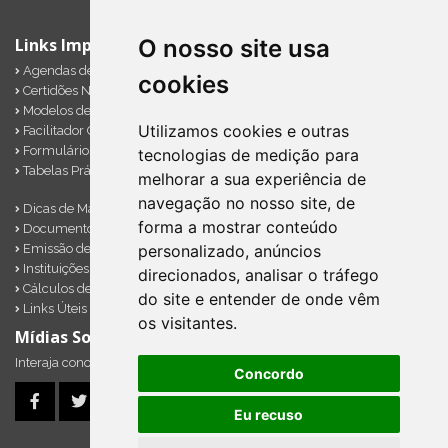
O nosso site usa
Links Importantes
Agendas de Obrigações
cookies
Certidões Negativas
Modelos de Documentos
Utilizamos cookies e outras
Facilitador Contábil
Formulários Diversos
tecnologias de medição para
Tabelas Práticas
melhorar a sua experiência de
navegação no nosso site, de
Dicas de Marketing
forma a mostrar conteúdo
Documentos Importantes
Emissão de Notas
personalizado, anúncios
Instituições Financeiras
direcionados, analisar o tráfego
Cálculos de Impostos em Atraso
do site e entender de onde vêm
Links Úteis
os visitantes.
Mídias Sociais
Interaja conosco pelos nossos perfis e saiba de todas as novidades.
Concordo
Eu recuso