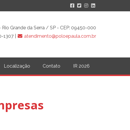
o - Rio Grande da Serra / SP - CEP: 09450-000
0-1307 |
atendimento@poloepaula.com.br
Localização
Contato
IR 2026
empresas