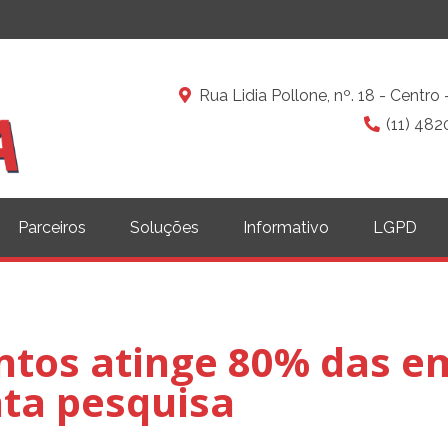
Rua Lidia Pollone, nº. 18 - Centr
(11) 482
Parceiros
Soluções
Informativo
LGPD
entos atinge 80% das 
nta pesquisa