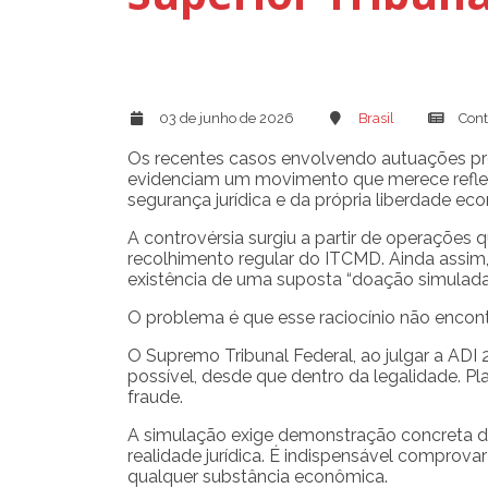
03 de junho de 2026
Brasil
Cont
Os recentes casos envolvendo autuações pro
evidenciam um movimento que merece reflexã
segurança jurídica e da própria liberdade ec
A controvérsia surgiu a partir de operações
recolhimento regular do ITCMD. Ainda assim,
existência de uma suposta “doação simulada”
O problema é que esse raciocínio não encontr
O Supremo Tribunal Federal, ao julgar a ADI
possível, desde que dentro da legalidade. Pl
fraude.
A simulação exige demonstração concreta de 
realidade jurídica. É indispensável comprova
qualquer substância econômica.