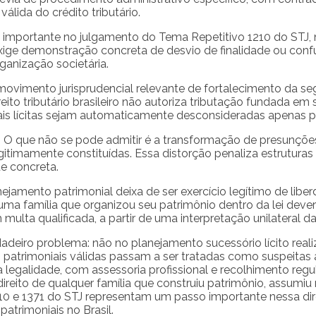
álida do crédito tributário.
o importante no julgamento do Tema Repetitivo 1210 do STJ, 
xige demonstração concreta de desvio de finalidade ou conf
ganização societária.
ovimento jurisprudencial relevante de fortalecimento da seg
reito tributário brasileiro não autoriza tributação fundada e
is lícitas sejam automaticamente desconsideradas apenas p
o. O que não se pode admitir é a transformação de presunç
legitimamente constituídas. Essa distorção penaliza estrutura
e concreta.
ejamento patrimonial deixa de ser exercício legítimo de liber
ma família que organizou seu patrimônio dentro da lei deveri
multa qualificada, a partir de uma interpretação unilateral da
adeiro problema: não no planejamento sucessório lícito realiz
as patrimoniais válidas passam a ser tratadas como suspeita
egalidade, com assessoria profissional e recolhimento regula
ireito de qualquer família que construiu patrimônio, assumiu
1210 e 1371 do STJ representam um passo importante nessa di
atrimoniais no Brasil.