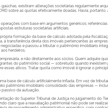
 gaúchas, existiram alterações societárias regularmente arqu
MD sobre as quotas efetivamente doadas. Havia, portanto, a
s operações com base em argumentos genéricos: referências 
ostas estruturas societárias artificiais.
própria formação da base de cálculo adotada pela fiscalizaç
a, à transferência direta dos imóveis pertencentes às empresas
egociadas e passou a tributar o patrimônio imobiliário inte
aos herdeiros.
empresária, e não diretamente aos sócios. Quem adquire qu
egrantes do patrimônio social — sobretudo quando inexistem 
re esses ativos. Tratar quota como imóvel é ignorar o princí
a base de cálculo artificialmente inflada. Em vez de tributar 
 pelo patrimônio imobiliário consolidado das empresas — inc
 passivo da autuação.
ntação do Superior Tribunal de Justiça no julgamento do Tem
ando claro que a reavaliação patrimonial não pode ser realiza
évia de procedimento administrativo específico, com contrad