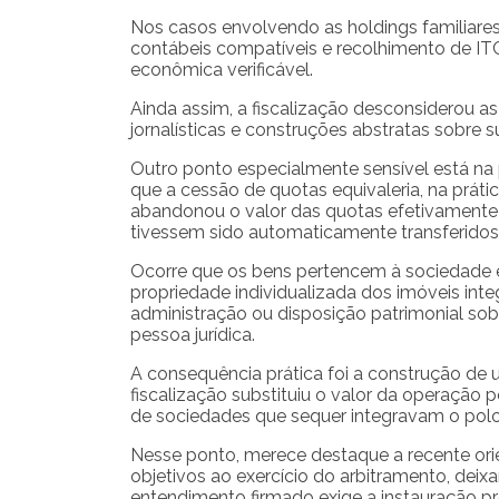
Nos casos envolvendo as holdings familiares
contábeis compatíveis e recolhimento de ITC
econômica verificável.
Ainda assim, a fiscalização desconsiderou a
jornalísticas e construções abstratas sobre sup
Outro ponto especialmente sensível está na 
que a cessão de quotas equivaleria, na prátic
abandonou o valor das quotas efetivamente n
tivessem sido automaticamente transferidos 
Ocorre que os bens pertencem à sociedade 
propriedade individualizada dos imóveis int
administração ou disposição patrimonial sob
pessoa jurídica.
A consequência prática foi a construção de um
fiscalização substituiu o valor da operação
de sociedades que sequer integravam o polo
Nesse ponto, merece destaque a recente orie
objetivos ao exercício do arbitramento, deix
entendimento firmado exige a instauração pr