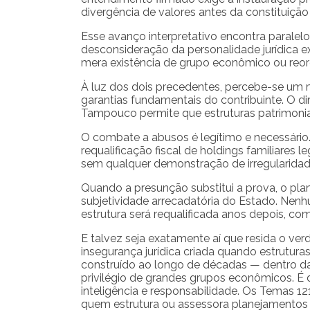
divergência de valores antes da constituição v
Esse avanço interpretativo encontra paralel
desconsideração da personalidade jurídica e
mera existência de grupo econômico ou reor
À luz dos dois precedentes, percebe-se um m
garantias fundamentais do contribuinte. O di
Tampouco permite que estruturas patrimonia
O combate a abusos é legítimo e necessári
requalificação fiscal de holdings familiares 
sem qualquer demonstração de irregularidad
Quando a presunção substitui a prova, o plan
subjetividade arrecadatória do Estado. Nenhu
estrutura será requalificada anos depois, com 
E talvez seja exatamente aí que resida o verd
insegurança jurídica criada quando estrutur
construído ao longo de décadas — dentro da l
privilégio de grandes grupos econômicos. É d
inteligência e responsabilidade. Os Temas 
quem estrutura ou assessora planejamentos p