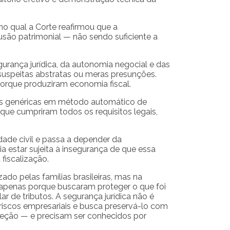
no qual a Corte reafirmou que a
usão patrimonial — não sendo suficiente a
urança jurídica, da autonomia negocial e das
m suspeitas abstratas ou meras presunções.
orque produziram economia fiscal.
ões genéricas em método automático de
s que cumpriram todos os requisitos legais,
dade civil e passa a depender da
a estar sujeita à insegurança de que essa
 fiscalização.
ado pelas famílias brasileiras, mas na
s apenas porque buscaram proteger o que foi
r de tributos. A segurança jurídica não é
 riscos empresariais e busca preservá-lo com
reção — e precisam ser conhecidos por