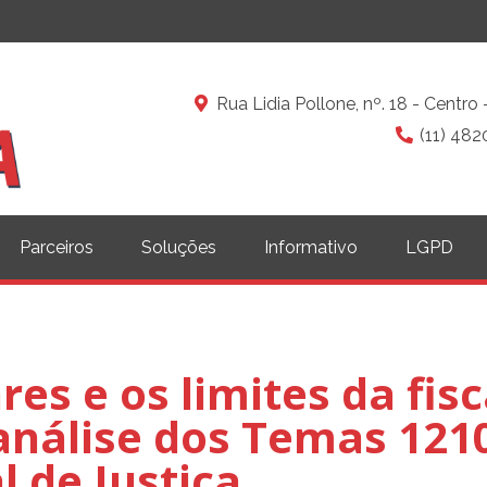
Rua Lidia Pollone, nº. 18 - Centr
(11) 482
Parceiros
Soluções
Informativo
LGPD
res e os limites da fis
análise dos Temas 121
l de Justiça