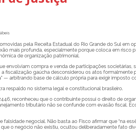
ábeis
movidas pela Receita Estadual do Rio Grande do Sul em ope
o mais profunda, especialmente porque coloca em risco pila
onômica de organização patrimonial.
 que envolviam compra e venda de participações societárias
 a fiscalização gaúcha desconsiderou os atos formalmente pr
 — arbitrando base de cálculo própria para exigir imposto co
a respaldo no sistema legal e constitucional brasileiro.
 2446, reconheceu que o contribuinte possui o direito de or
anejamento tributário não se confunde com evasão fiscal. Econ
falsidade negocial. Não basta ao Fisco afirmar que “na essê
r que o negócio não existiu, ocultou deliberadamente fato div