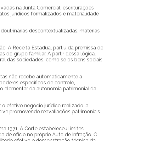
ivadas na Junta Comercial, escriturações
tos jurídicos formalizados e materialidade
doutrinárias descontextualizadas, matérias
ão. A Receita Estadual partiu da premissa de
 do grupo familiar. A partir dessa lógica,
gral das sociedades, como se os bens sociais
otas não recebe automaticamente a
poderes específicos de controle,
pio elementar da autonomia patrimonial da
o efetivo negócio jurídico realizado, a
lusive promovendo reavaliações patrimoniais
a 1371. A Corte estabeleceu limites
da de ofício no próprio Auto de Infração. O
itório efetivo e demonstração técnica da