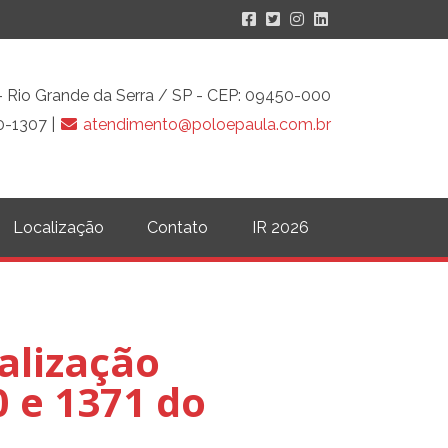
o - Rio Grande da Serra / SP - CEP: 09450-000
0-1307 |
atendimento@poloepaula.com.br
Localização
Contato
IR 2026
calização
0 e 1371 do