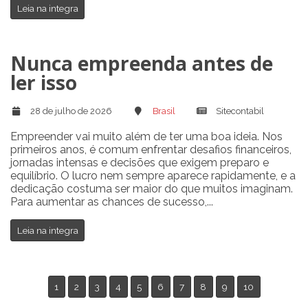
Leia na integra
Nunca empreenda antes de
ler isso
28 de julho de 2026
Brasil
Sitecontabil
Empreender vai muito além de ter uma boa ideia. Nos
primeiros anos, é comum enfrentar desafios financeiros,
jornadas intensas e decisões que exigem preparo e
equilíbrio. O lucro nem sempre aparece rapidamente, e a
dedicação costuma ser maior do que muitos imaginam.
Para aumentar as chances de sucesso,...
Leia na integra
1
2
3
4
5
6
7
8
9
10