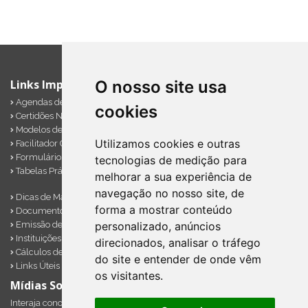
O nosso site usa
Links Importantes
Agendas de Obrigações
cookies
Certidões Negativas
Modelos de Documentos
Utilizamos cookies e outras
Facilitador Contábil
Formulários Diversos
tecnologias de medição para
Tabelas Práticas
melhorar a sua experiência de
navegação no nosso site, de
Dicas de Marketing
forma a mostrar conteúdo
Documentos Importantes
Emissão de Notas
personalizado, anúncios
Instituições Financeiras
direcionados, analisar o tráfego
Cálculos de Impostos em Atraso
do site e entender de onde vêm
Links Úteis
os visitantes.
Mídias Sociais
Interaja conosco pelos nossos perfis e saiba de todas as novidades.